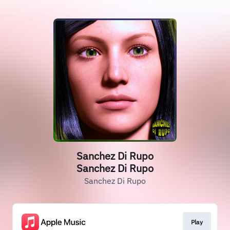
Sanchez Di Rupo
Sanchez Di Rupo
Sanchez Di Rupo
Play